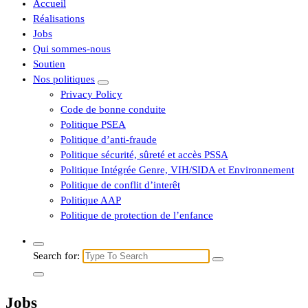
Accueil
Réalisations
Jobs
Qui sommes-nous
Soutien
Nos politiques
Privacy Policy
Code de bonne conduite
Politique PSEA
Politique d’anti-fraude
Politique sécurité, sûreté et accès PSSA
Politique Intégrée Genre, VIH/SIDA et Environnement
Politique de conflit d’interêt
Politique AAP
Politique de protection de l’enfance
Search for:
Jobs