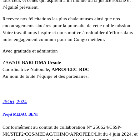
tous ceux et celles qui aspirent à un monde où la justice sociale et
l’égalité prévalent.
Recevez nos félicitations les plus chaleureuses ainsi que nos
encouragements sincères pour la poursuite de cette noble mission.
Votre travail nous inspire et nous motive à redoubler d’efforts dans
notre engagement commun pour un Congo meilleur.
Avec gratitude et admiration
ZAWADI
BARITIMA Ursule
Coordinatrice Nationale,
APROFEEC-RDC
Au nom de toute l’équipe et des partenaires.
25
Oct, 2024
Projet MEDAC BENI
Conformément au contrat de collaboration N° 250624/CSSP-
NK/STEP2/CQS/MEDAC/THIMO/APROFEEC/L0t du 4 juin 2024, et