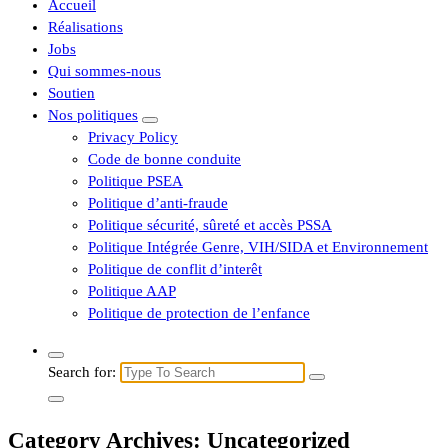
Accueil
Réalisations
Jobs
Qui sommes-nous
Soutien
Nos politiques
Privacy Policy
Code de bonne conduite
Politique PSEA
Politique d’anti-fraude
Politique sécurité, sûreté et accès PSSA
Politique Intégrée Genre, VIH/SIDA et Environnement
Politique de conflit d’interêt
Politique AAP
Politique de protection de l’enfance
Search for:
Category Archives: Uncategorized