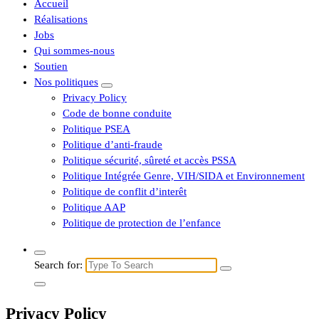
Accueil
Réalisations
Jobs
Qui sommes-nous
Soutien
Nos politiques
Privacy Policy
Code de bonne conduite
Politique PSEA
Politique d’anti-fraude
Politique sécurité, sûreté et accès PSSA
Politique Intégrée Genre, VIH/SIDA et Environnement
Politique de conflit d’interêt
Politique AAP
Politique de protection de l’enfance
Search for:
Privacy Policy