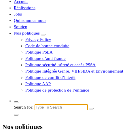
Accueil
Réalisations
Jobs
Qui sommes-nous
Soutien
Nos politiques
Privacy Policy
Code de bonne conduite
Politique PSEA
Politique d’anti-fraude
Politique sécurité, sûreté et accès PSSA
Politique Intégrée Genre, VIH/SIDA et Environnement
Politique de conflit d’interêt
Politique AAP
Politique de protection de l’enfance
Search for:
Nos politiques