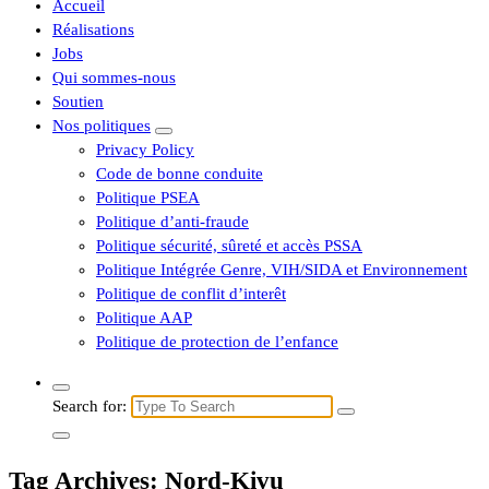
Accueil
Réalisations
Jobs
Qui sommes-nous
Soutien
Nos politiques
Privacy Policy
Code de bonne conduite
Politique PSEA
Politique d’anti-fraude
Politique sécurité, sûreté et accès PSSA
Politique Intégrée Genre, VIH/SIDA et Environnement
Politique de conflit d’interêt
Politique AAP
Politique de protection de l’enfance
Search for:
Tag Archives: Nord-Kivu